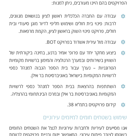
הפרויקטים בהם היינו מעורבים, ניתן למנות:
עבודה עם החברה הכלכלית ראשון לציון בנושאים מגוונים,
לרבות: פינוי בית חולים ושימוש חליפי לדיור מוגן סיעודי ובית
חולים, פרויקט פינוי השוק בראשון לציון, הקמת מרפאות.
עבודה מול עירית אשדוד בפרויקט BOT.
ביצוע מחקר יחד עם פרופ' אמיר ברנע, בחינה ביקורתית של
השוויון בשירותים ובמערך הרגולציה והמימון ברשויות מקומיות
הטרוגניות – נערך עבור בית הספר הגבוה למנהל כספי
לרשויות המקומיות בישראל באוניברסיטת בר אילן.
השתתפות בהרצאות בבית הספר למנהל כספי לרשויות
המקומיות באוניברסיטת בר אילן ובמרכז הבינתחומי בהרצליה.
קידום פרויקטים בתמ"א 38.
שימוש בשטחים חומים למיזמים עירוניים
אנו מסייעים לעיריות ולחברות עירוניות לנצל את השטחים החומים
בשטחן לצורך פיתוח עירוני, המאפשר ייזום ובניית פרויקטים לרווחת