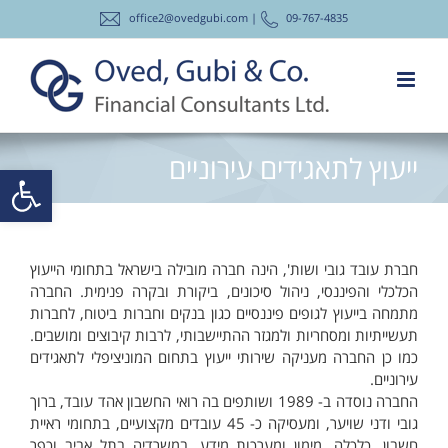
לג
office2@ovedgubi.com |
09-767-4835
תוכן
ייעוץ לתאגידים עירוניים
פתח סרגל
חברת עובד גובי ושות', הינה חברה מובילה בישראל בתחומי הייעוץ
הכלכלי והפיננסי, ניהול סיכונים, ביקורת ובקרה פנימית. החברה
מתמחה בייעוץ לגופים פיננסיים כגון בנקים וחברות ביטוח, לחברות
תעשייתיות ומסחריות ולמגזר ההתיישבותי, לרבות קיבוצים ומושבים.
כמו כן החברה מעניקה שירותי ייעוץ בתחום המוניציפלי לתאגידים
עירוניים.
החברה נוסדה ב- 1989 ושותפים בה רואי החשבון אהד עובד, ברוך
גובי ודני שויער, ומעסיקה כ- 45 עובדים מקצועיים, בתחומי ראיית
חשבון, כלכלה, מימון ומערכות מידע, במשרדיה בתל אביב וכפר