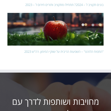
בונים תקציב ל – 2024? תתחילו מתקציב ותזרים חירום ל – 2023
"התפוח הלוהט" – השפעות הריבית על שווקי המימון. רה"ש 2023
מחויבות ושותפות לדרך עם