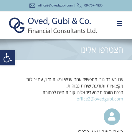
לג
office2@ovedgubi.com |
09-767-4835
תוכן
הצטרפו אלינו
פתח סרגל
אנו בעובד גובי מחפשים אחרי אנשי ונשות חזון, עם יכולות
מקצועיות ותודעת שירות גבוהות.
הנכם מוזמנים להעביר אלינו קורות חיים לכתובת
.
office2@ovedgubi.com
רואה חשבון ו/או כלכלן