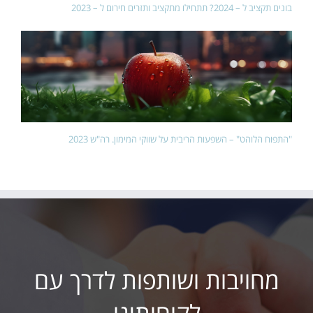
בונים תקציב ל – 2024? תתחילו מתקציב ותזרים חירום ל – 2023
"התפוח הלוהט" – השפעות הריבית על שווקי המימון. רה"ש 2023
מחויבות ושותפות לדרך עם