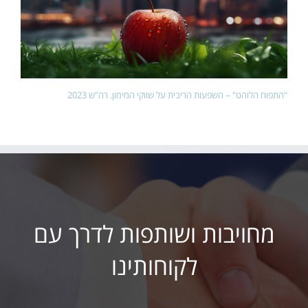
"התפוח הלוהט" – השפעות הריבית על שווקי המימון. רה"ש 2023
מחויבות ושותפות לדרך עם
לקוחותינו