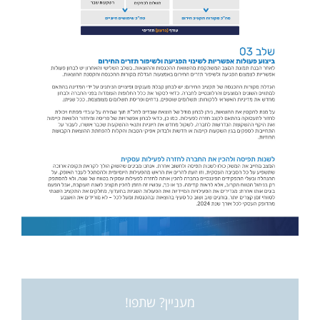
מעניין? שתפו!