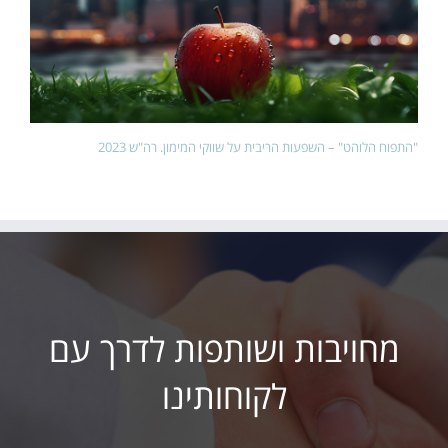
"התפוח הלוהט" – השפעות הריבית על שווקי המימון. רה"ש 2023
מחויבות ושותפות לדרך עם
לקוחותינו