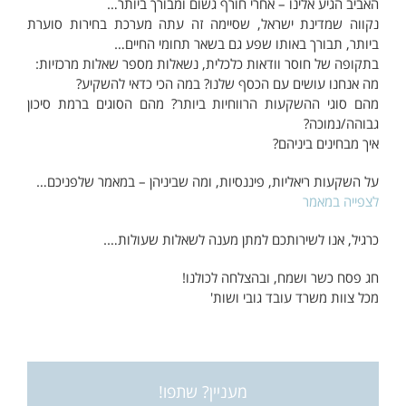
האביב הגיע אלינו – אחרי חורף גשום ומבורך ביותר…
נקווה שמדינת ישראל, שסיימה זה עתה מערכת בחירות סוערת
ביותר, תבורך באותו שפע גם בשאר תחומי החיים…
בתקופה של חוסר וודאות כלכלית, נשאלות מספר שאלות מרכזיות:
מה אנחנו עושים עם הכסף שלנו? במה הכי כדאי להשקיע?
מהם סוגי ההשקעות הרווחיות ביותר? מהם הסוגים ברמת סיכון
גבוהה/נמוכה?
איך מבחינים ביניהם?
על השקעות ריאליות, פיננסיות, ומה שביניהן – במאמר שלפניכם…
לצפייה במאמר
כרגיל, אנו לשירותכם למתן מענה לשאלות שעולות….
חג פסח כשר ושמח, ובהצלחה לכולנו!
מכל צוות משרד עובד גובי ושות'
מעניין? שתפו!